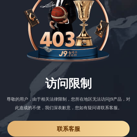
访问限制
尊敬的用户，由于相关法律限制，您所在地区无法访问J9产品，对
此造成的不便，我们深表歉意，您如有疑问请联系客服。
联系客服